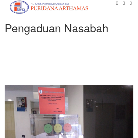
Pengaduan Nasabah
Toggl
naviga
pengaduan nasabah