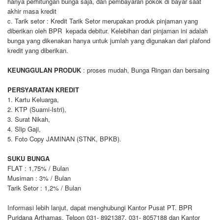
hanya perhitungan bunga saja, dan pembayaran pokok di bayar saat
akhir masa kredit
c. Tarik setor : Kredit Tarik Setor merupakan produk pinjaman yang
diberikan oleh BPR kepada debitur. Kelebihan dari pinjaman ini adalah
bunga yang dikenakan hanya untuk jumlah yang digunakan dari plafond
kredit yang diberikan.
KEUNGGULAN PRODUK
: proses mudah, Bunga Ringan dan bersaing
PERSYARATAN KREDIT
1. Kartu Keluarga,
2. KTP (Suami-Istri),
3. Surat Nikah,
4. Slip Gaji,
5. Foto Copy JAMINAN (STNK, BPKB).
SUKU BUNGA
FLAT : 1,75% / Bulan
Musiman : 3% / Bulan
Tarik Setor : 1,2% / Bulan
Informasi lebih lanjut, dapat menghubungi Kantor Pusat PT. BPR
Puridana Arthamas, Telpon 031- 8921387, 031- 8057188 dan Kantor